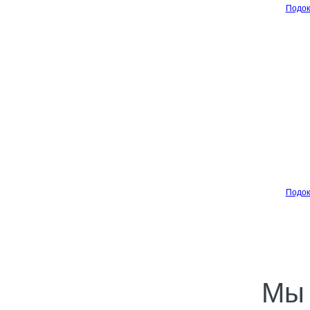
Подок
Подок
Мы 