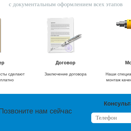
с документальным оформлением всех этапов
ер
Договор
Мо
сты сделают
Заключение договора
Наши специа
сплатно
монтаж качес
Консульт
Позвоните нам сейчас