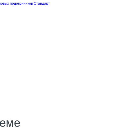
ковых подоконников Стандарт
хеме